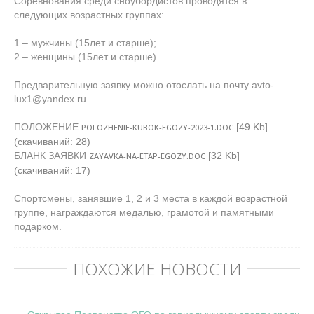
Соревнования среди сноубордистов проводятся в
следующих возрастных группах:
1 – мужчины (15лет и старше);
2 – женщины (15лет и старше).
Предварительную заявку можно отослать на почту avto-
lux1@yandex.ru.
ПОЛОЖЕНИЕ
[49 Kb]
POLOZHENIE-KUBOK-EGOZY-2023-1.DOC
(cкачиваний: 28)
БЛАНК ЗАЯВКИ
[32 Kb]
ZAYAVKA-NA-ETAP-EGOZY.DOC
(cкачиваний: 17)
Спортсмены, занявшие 1, 2 и 3 места в каждой возрастной
группе, награждаются медалью, грамотой и памятными
подарком.
ПОХОЖИЕ НОВОСТИ