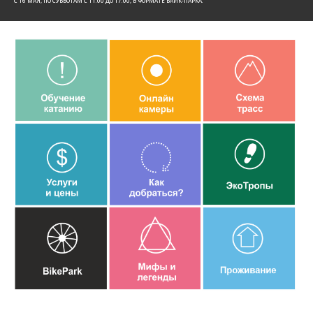
C 16 МАЯ, ПО СУББОТАМ С 11:00 ДО 17:00, В ФОРМАТЕ БАЙК-ПАРКА.