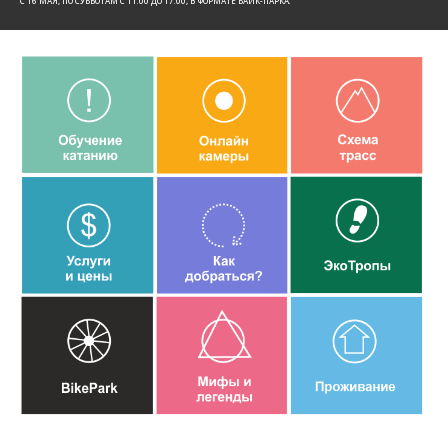
C 16 МАЯ, ПО СУББОТАМ С 11:00 ДО 17:00, В ФОРМАТЕ БАЙК-ПАРКА.