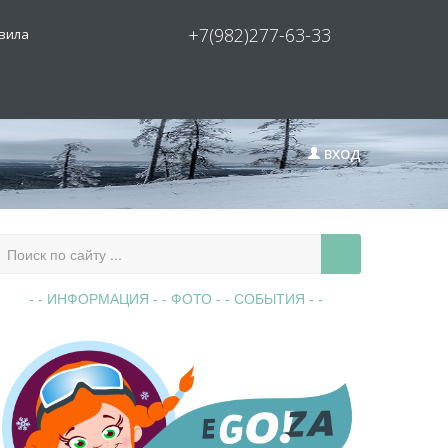
+7(982)277-63-33
вила
ВХОД
- - ИНФОРМАЦИЯ -
- ФОТО -
- СОБЫТИЯ - -