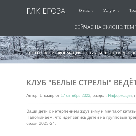
ГЛК ЕГОЗА
О нас
Услуги
Тр
СЕЙЧАС НА СКЛОНЕ: ТЕМ
ГЛК ЕГОЗА
»
ИНФОРМАЦИЯ
» КЛУБ "БЕЛЫЕ СТРЕЛЫ" В
КЛУБ "БЕЛЫЕ СТРЕЛЫ" ВЕДЁ
Автор: Егозавр от
17 октябрь 2023
, раздел:
Информация
, 
Ваши дети с нетерпением ждут зиму и мечтают катать
Напоминаем, что идёт запись детей на групповые трен
сезон 2023-24.