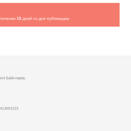
 течении
15
дней со дня публикации.
ате Байк-парка.
7413001515