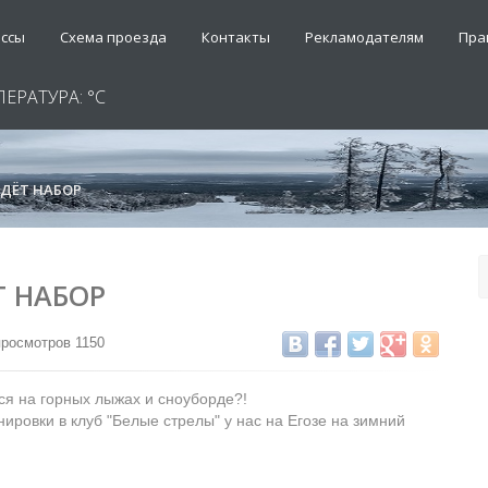
ассы
Схема проезда
Контакты
Рекламодателям
Пра
ПЕРАТУРА:
°C
ЕДЁТ НАБОР
Т НАБОР
просмотров 1150
ся на горных лыжах и сноуборде?!
ировки в клуб "Белые стрелы" у нас на Егозе на зимний