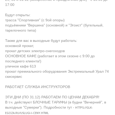
17:00
Будут открыты:
трасса "Спортивная" (с 9ой опоры)
подъёмники "Вершина" (основной) и "Эгоист" (бугельный,
тарелочного типа)
Также для вас в выходные будут работать:
основной прокат,
прокат детских электро-снегоходов
ОСНОВНОЕ КАФЕ (работает в этом сезоне с 9:00 до
последнего клиента!)
уличное кафе 613
прокат премиального оборудования Экстремальный Урал 74
скисервис
РАБОТАЕТ СЛУЖБА ИНСТРУКТОРОВ
ЭТИ ДНИ (ПО 31.12) РАБОТАЕМ ПО ЦЕНАМ ДЕКАБРЯ!
В т.ч. действуют БЛОЧНЫЕ ТАРИФЫ (в будни "Вечерний", в
выходные "Сумерки"). Подробности тут -
HTTPS://GLK-
EGOZA.RU/USLUGI-I-CENY.HTML